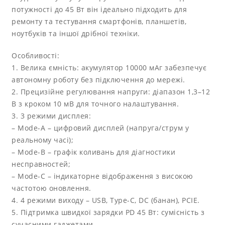
потужності до 45 Вт він ідеально підходить для
ремонту та тестування смартфонів, планшетів,
ноутбуків та іншої дрібної техніки.
Особливості:
1. Велика ємність: акумулятор 10000 мАг забезпечує
автономну роботу без підключення до мережі.
2. Прецизійне регулювання напруги: діапазон 1,3–12
В з кроком 10 мВ для точного налаштування.
3. 3 режими дисплея:
– Mode-A – цифровий дисплей (напруга/струм у
реальному часі);
– Mode-B – графік коливань для діагностики
несправностей;
– Mode-C – індикаторне відображення з високою
частотою оновлення.
4. 4 режими виходу – USB, Type-C, DC (банан), PCIE.
5. Підтримка швидкої зарядки PD 45 Вт: сумісність з
сучасними гаджетами.