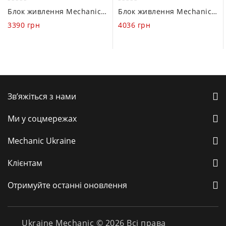
0
0
Блок живлення Mechanic DT30P5 (0-30V / 5A), Уцінка
Блок живлення Mechanic 3005DA (0-30V / 5A)
out
out
3390
грн
4036
грн
of
of
5
5
Зв’яжіться з нами
Ми у соцмережах
Mechanic Ukraine
Клієнтам
Отримуйте останні оновлення
Ukraine Mechanic © 2026 Всі права