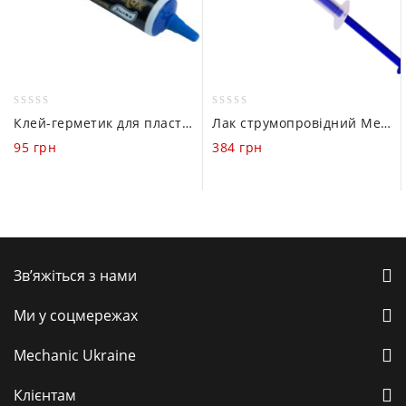
0
0
Клей-герметик для пластику Mechanic X-MAX (чорний / 50 ml)
Лак струмопровідний Mechanic MCN-DJ002 (1 ml)
out
out
95
грн
384
грн
of
of
5
5
Зв’яжіться з нами
Ми у соцмережах
Mechanic Ukraine
Клієнтам