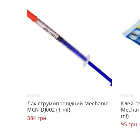
0
0
Лак струмопровідний Mechanic
Клей-г
out
out
MCN-DJ002 (1 ml)
Mechan
of
of
ml)
384
грн
5
5
95
грн