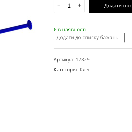
Додати в к
Є в наявності
Додати до списку бажань
Артикул:
12829
Категорія:
Клеї