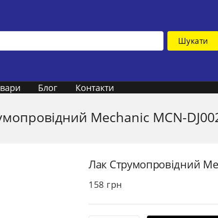
Шукати
овари
Блог
Контакти
умопровідний Mechanic MCN-DJ002 
Лак Струмопровідний Mec
158
грн