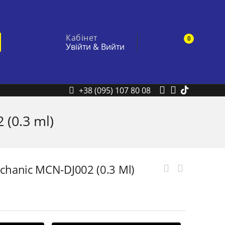
Кабінет
0
Увійти
&
Вийти
+38 (095) 107 80 08
(0.3 ml)
hanic MCN-DJ002 (0.3 Ml)