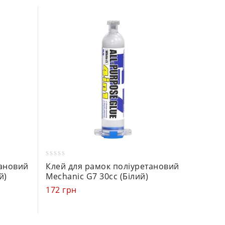
0
0
тановий
Клей для рамок поліуретановий
Клей-г
out
out
й)
Mechanic G7 30сс (Білий)
(Чорни
of
of
172
грн
41
грн
5
5