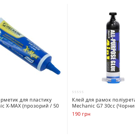
0
ерметик для пластику
Клей для рамок поліуре
out
ic X-MAX (прозорий / 50
Mechanic G7 30сс (Чорни
of
190
грн
5