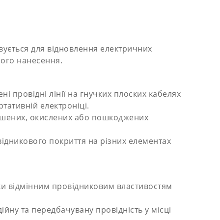
овується для відновлення електричних
ного нанесення.
 провідні лінії на гнучких плоских кабелях
тативній електроніці.
ношених, окислених або пошкоджених
відникового покриття на різних елементах
дяки відмінним провідниковим властивостям
йну та передбачувану провідність у місці