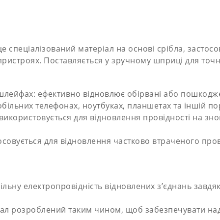
е спеціалізований матеріал на основі срібла, застос
 пристроях. Поставляється у зручному шприці для точ
шлейфах: ефективно відновлює обірвані або пошкоджені
льних телефонах, ноутбуках, планшетах та іншій пор
 використовується для відновлення провідності на з
осовується для відновлення частково втраченого про
абільну електропровідність відновлених з’єднань зав
іал розроблений таким чином, щоб забезпечувати наді