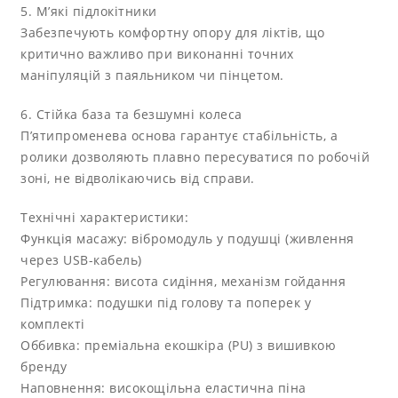
5. М’які підлокітники
Забезпечують комфортну опору для ліктів, що
критично важливо при виконанні точних
маніпуляцій з паяльником чи пінцетом.
6. Стійка база та безшумні колеса
П’ятипроменева основа гарантує стабільність, а
ролики дозволяють плавно пересуватися по робочій
зоні, не відволікаючись від справи.
Технічні характеристики:
Функція масажу: вібромодуль у подушці (живлення
через USB-кабель)
Регулювання: висота сидіння, механізм гойдання
Підтримка: подушки під голову та поперек у
комплекті
Оббивка: преміальна екошкіра (PU) з вишивкою
бренду
Наповнення: високощільна еластична піна