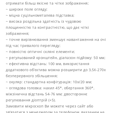
отримати більш якісне та чітке зображення;
~ широке поле огляду;
~ міцна суцільнометалева підставка;
~ висока роздільна здатність із чудовою
площинністю та контрастністю, що дає чіткі
зображення;
~ точне вирівнювання зменшує навантаження на очі
під час тривалого перегляду;
~ повністю оптичні скляні елементи;
~ регульований кронштейн, діапазон підйому: 50 мм;
~ ефективна відстань: 100 мм, використання
додаткового об’єктива можна розширити до 3,5X-270x
безперервного збільшення;
~ окуляр: стандартна конфігурація: 10x/20 мм;
~ оглядова головка: нахил 45*, обертання 360*,
міжзінична відстань 54-76 мм; двостороннє
регулювання діоптрій (+5).
Замовити мікроскоп Ви можете через сайт або
зв’язатися з менеджером за телефоном, вказаним на