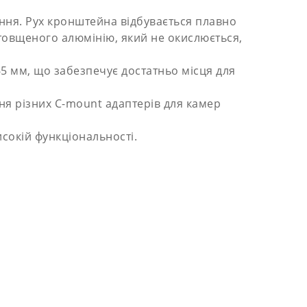
ння. Рух кронштейна відбувається плавно
товщеного алюмінію, який не окислюється,
65 мм, що забезпечує достатньо місця для
ння різних C-mount адаптерів для камер
исокій функціональності.