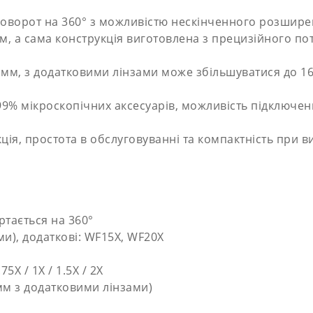
поворот на 360° з можливістю нескінченного розшире
, а сама конструкція виготовлена з прецизійного по
0 мм, з додатковими лінзами може збільшуватися до 1
до 99% мікроскопічних аксесуарів, можливість підключе
ія, простота в обслуговуванні та компактність при в
ртається на 360°
и), додаткові: WF15X, WF20X
5X / 1X / 1.5X / 2X
мм з додатковими лінзами)