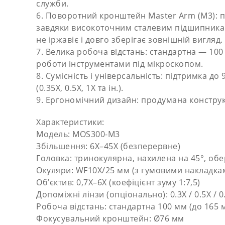
служби.
6. Поворотний кронштейн Master Arm (M3): 
завдяки високоточним сталевим підшипникам
не іржавіє і довго зберігає зовнішній вигляд.
7. Велика робоча відстань: стандартна — 10
роботи інструментами під мікроскопом.
8. Сумісність і універсальність: підтримка 
(0.35X, 0.5X, 1X та ін.).
9. Ергономічний дизайн: продумана конструкц
Характеристики:
Модель: MOS300-M3
Збільшення: 6X–45X (безперервне)
Головка: тринокулярна, нахилена на 45°, обе
Окуляри: WF10X/25 мм (з гумовими накладкам
Об’єктив: 0,7X–6X (коефіцієнт зуму 1:7,5)
Допоміжні лінзи (опціонально): 0.3X / 0.5X / 0.7
Робоча відстань: стандартна 100 мм (до 165 
Фокусувальний кронштейн: Ø76 мм