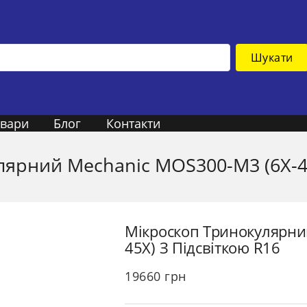
Шукати
овари
Блог
Контакти
ярний Mechanic MOS300-M3 (6X-45
Мікроскоп Тринокулярни
45X) З Підсвіткою R16
19660
грн