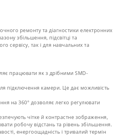
точного ремонту та діагностики електронних
азону збільшення, підсвітці та
го сервісу, так і для навчальних та
оляє працювати як з дрібними SMD-
для підключення камери. Це дає можливість
ання на 360° дозволяє легко регулювати
езпечують чітке й контрастне зображення,
ювати робочу відстань та рівень збільшення.
равості, енергоощадність і тривалий термін