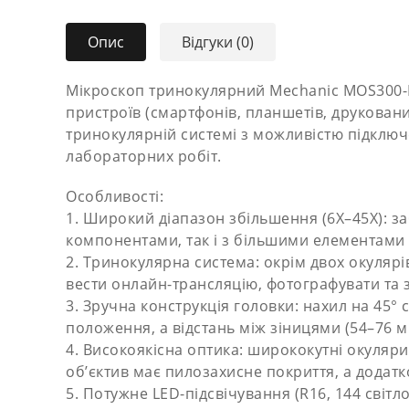
Опис
Відгуки (0)
Мікроскоп тринокулярний Mechanic MOS300-M
пристроїв (смартфонів, планшетів, друковани
тринокулярній системі з можливістю підключе
лабораторних робіт.
Особливості:
1. Широкий діапазон збільшення (6X–45X): з
компонентами, так і з більшими елементами 
2. Тринокулярна система: окрім двох окуляр
вести онлайн-трансляцію, фотографувати та зн
3. Зручна конструкція головки: нахил на 45°
положення, а відстань між зіницями (54–76 м
4. Високоякісна оптика: ширококутні окуляр
об’єктив має пилозахисне покриття, а додатк
5. Потужне LED-підсвічування (R16, 144 світл