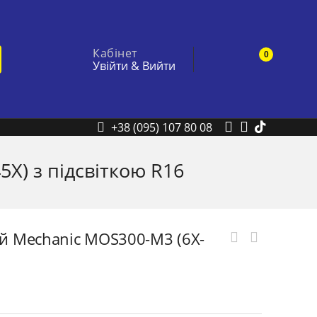
Кабінет
0
Увійти
&
Вийти
+38 (095) 107 80 08
X) з підсвіткою R16
й Mechanic MOS300-M3 (6X-