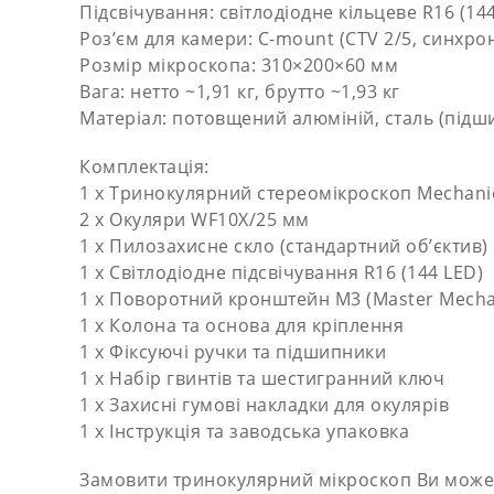
Підсвічування: світлодіодне кільцеве R16 (14
Розʼєм для камери: C-mount (CTV 2/5, синхро
Розмір мікроскопа: 310×200×60 мм
Вага: нетто ~1,91 кг, брутто ~1,93 кг
Матеріал: потовщений алюміній, сталь (підш
Комплектація:
1 х Тринокулярний стереомікроскоп Mechan
2 х Окуляри WF10X/25 мм
1 х Пилозахисне скло (стандартний об’єктив)
1 х Світлодіодне підсвічування R16 (144 LED)
1 х Поворотний кронштейн M3 (Master Mecha
1 х Колона та основа для кріплення
1 х Фіксуючі ручки та підшипники
1 х Набір гвинтів та шестигранний ключ
1 х Захисні гумові накладки для окулярів
1 х Інструкція та заводська упаковка
Замовити тринокулярний мікроскоп Ви можете