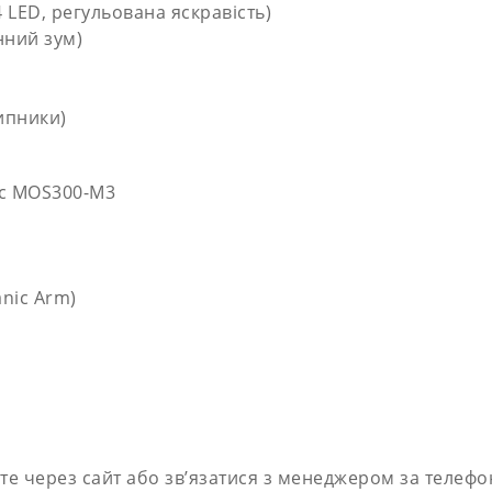
4 LED, регульована яскравість)
нний зум)
ипники)
ic MOS300-M3
nic Arm)
 через сайт або зв’язатися з менеджером за телефон