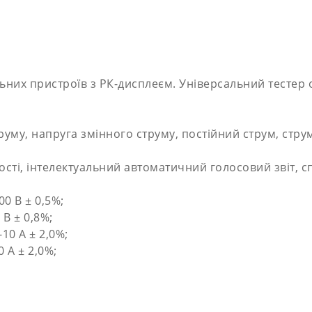
их пристроїв з РК-дисплеєм. Універсальний тестер о
му, напруга змінного струму, постійний струм, струм з
сності, інтелектуальний автоматичний голосовий звіт
0 В ± 0,5%;
В ± 0,8%;
10 А ± 2,0%;
 А ± 2,0%;