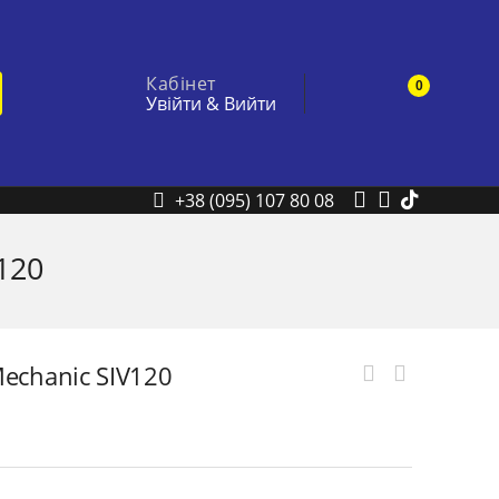
Кабінет
0
Увійти
&
Вийти
+38 (095) 107 80 08
120
chanic SIV120