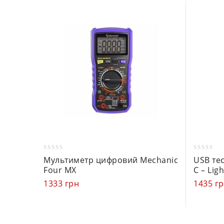
0
0
Мультиметр цифровий Mechanic
USB тес
out
out
Four MX
C – Lig
of
of
1333
грн
1435
г
5
5