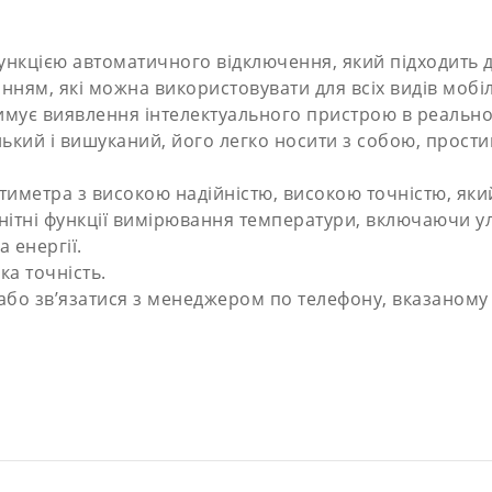
ункцією автоматичного відключення, який підходить 
нням, які можна використовувати для всіх видів мобіл
имує виявлення інтелектуального пристрою в реально
ький і вишуканий, його легко носити з собою, прости
иметра з високою надійністю, високою точністю, яки
нітні функції вимірювання температури, включаючи у
 енергії.
ка точність.
бо зв’язатися з менеджером по телефону, вказаному н