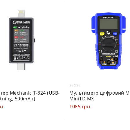
0
тер Mechanic T-824 (USB-
Мультиметр цифровий M
out
htning, 500mAh)
MiniTD MX
of
рн
1085
грн
5