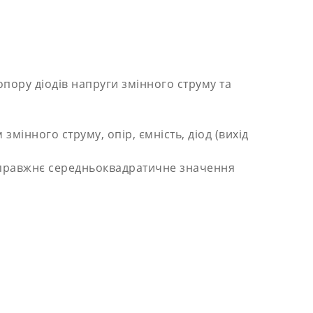
пору діодів напруги змінного струму та
мінного струму, опір, ємність, діод (вихід
, справжнє середньоквадратичне значення