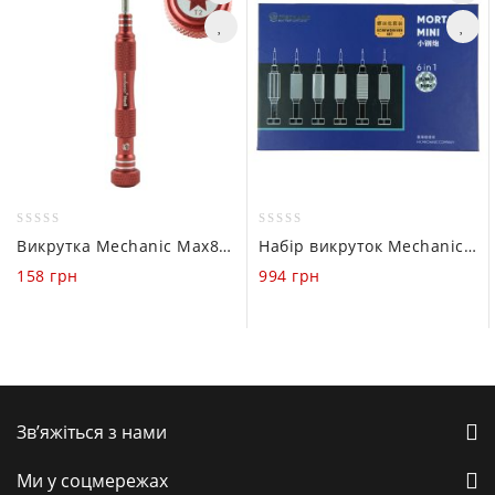
0
0
Викрутка Mechanic Max8 (T2)
Набір викруток Mechanic Mortar mini (iShell Max 6 in 1)
out
out
158
грн
994
грн
of
of
5
5
Зв’яжіться з нами
Ми у соцмережах