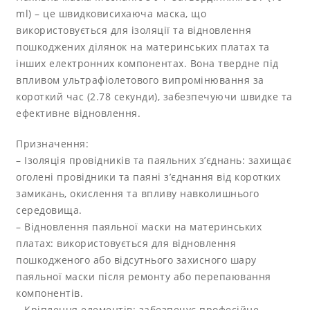
ml) – це швидковисихаюча маска, що
використовується для ізоляції та відновлення
пошкоджених ділянок на материнських платах та
інших електронних компонентах. Вона твердне під
впливом ультрафіолетового випромінювання за
короткий час (2.78 секунди), забезпечуючи швидке та
ефективне відновлення.
Призначення:
– Ізоляція провідників та паяльних з’єднань: захищає
оголені провідники та паяні з’єднання від коротких
замикань, окислення та впливу навколишнього
середовища.
– Відновлення паяльної маски на материнських
платах: використовується для відновлення
пошкодженого або відсутнього захисного шару
паяльної маски після ремонту або перепаювання
компонентів.
– Кріплення елементів: забезпечує професійне