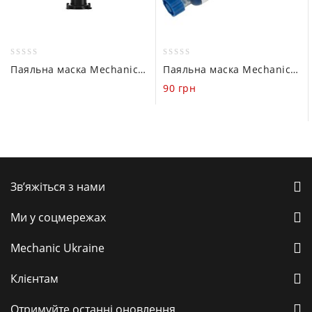
0
0
Паяльна маска Mechanic з УФ-затвердінням UV-9200 (Чорна 10 ml)
Паяльна маска Mechanic з УФ-затвердінням UVH900-BY (Синя 10 ml)
out
out
90
грн
of
of
5
5
Зв’яжіться з нами
Ми у соцмережах
Mechanic Ukraine
Клієнтам
Отримуйте останні оновлення