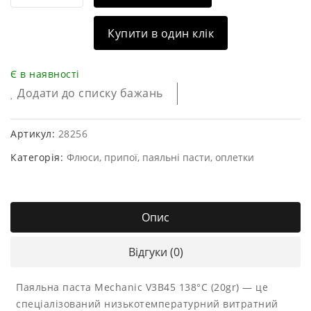
Купити в один клік
Є в наявності
Додати до списку бажань
Артикул:
28256
Категорія:
Флюси, припої, паяльні пасти, оплетки
Опис
Відгуки (0)
Паяльна паста Mechanic V3B45 138°C (20gr) — це
спеціалізований низькотемпературний витратний