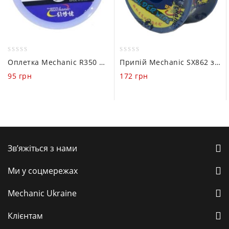
0
0
Оплетка Mechanic R350 1515 (1.5 mm / 1.5m)
Припій Mechanic SX862 з каніфольним сердечником (0.4mm / 60g)
out
out
95
грн
172
грн
of
of
5
5
Зв’яжіться з нами
Ми у соцмережах
Mechanic Ukraine
Клієнтам