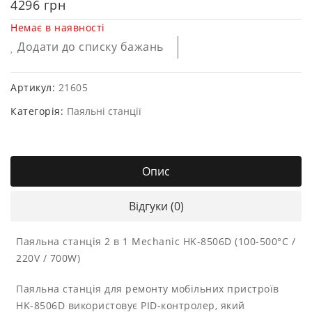
4296
грн
Немає в наявності
Додати до списку бажань
Артикул:
21605
Категорія:
Паяльні станції
Опис
Відгуки (0)
Паяльна станція 2 в 1 Mechanic HK-8506D (100-500°C /
220V / 700W)
Паяльна станція для ремонту мобільних пристроїв
HK-8506D використовує PID-контролер, який