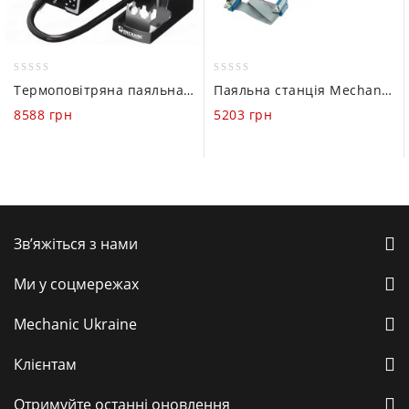
0
0
Термоповітряна паяльна станція Mechanic Air Nova (100-500°C / 1200W)
Паяльна станція Mechanic T360 (100-430°C / C210 / 60W)
out
out
8588
грн
5203
грн
of
of
5
5
Зв’яжіться з нами
Ми у соцмережах
Mechanic Ukraine
Клієнтам
Отримуйте останні оновлення