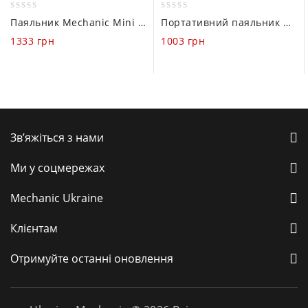
0
0
Паяльник Mechanic Mini 210 (180-480°C / 40W / USB Type-C)
Портативний паяльник Mechanic V210 (350-380°C / 75W / USB Type-C)
out
out
1333
грн
1003
грн
of
of
5
5
Зв’яжіться з нами
Ми у соцмережах
Mechanic Ukraine
Клієнтам
Отримуйте останні оновлення