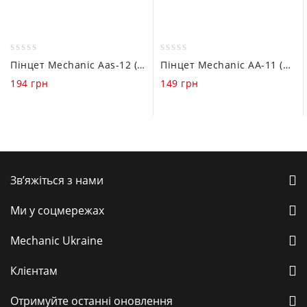
0
0
Пінцет Mechanic Aas-12 (прямий)
Пінцет Mechanic AA-11 (прямий)
out
out
194
грн
149
грн
of
of
5
5
Зв’яжіться з нами
Ми у соцмережах
Mechanic Ukraine
Клієнтам
Отримуйте останні оновлення