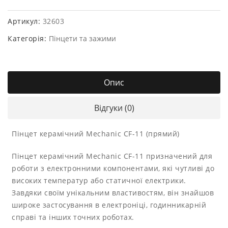
Артикул:
32603
Категорія:
Пінцети та зажими
Опис
Відгуки (0)
Пінцет керамічний Mechanic CF-11 (прямий)
Пінцет керамічний Mechanic CF-11 призначений для
роботи з електронними компонентами, які чутливі до
високих температур або статичної електрики.
Завдяки своїм унікальним властивостям, він знайшов
широке застосування в електроніці, годинникарній
справі та інших точних роботах.