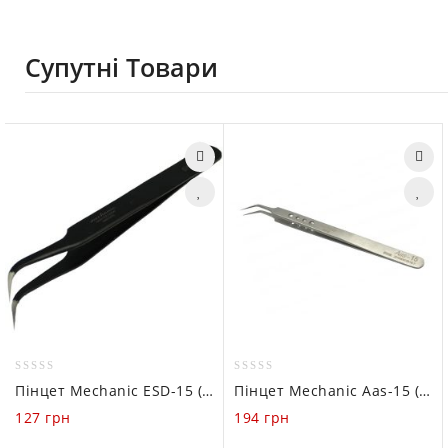
Супутні Товари
0
0
Пінцет Mechanic ESD-15 (вигнутий)
Пінцет Mechanic Aas-15 (Вигнутий)
out
out
127
грн
194
грн
of
of
5
5