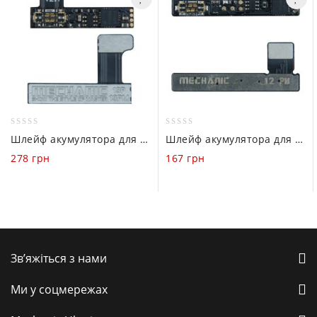
0
0
Шлейф акумулятора для програматора Mechanic R19 (iPhone 13 / 13 Pro / 13 Pro Max)
Шлейф акумулятора для програматора Mechanic R19 (iPhone 12 Pro Max)
out
out
278
грн
167
грн
of
of
5
5
Зв’яжіться з нами
Ми у соцмережах