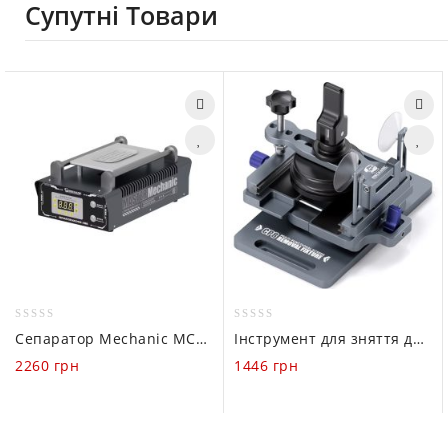
Супутні Товари
0
0
Сепаратор Mechanic MC988 (8.5″ / 50-130°C / 150Вт)
Інструмент для зняття дисплею Mechanic CP8
out
out
2260
грн
1446
грн
of
of
5
5