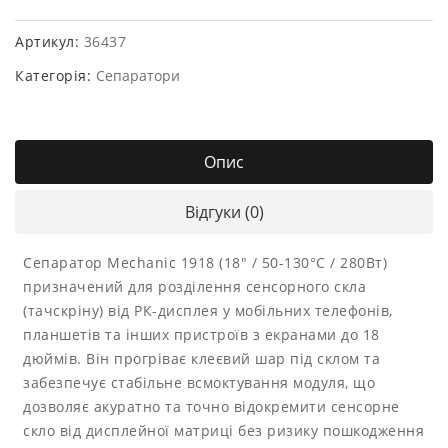
Артикул:
36437
Категорія:
Сепаратори
Опис
Відгуки (0)
Сепаратор Mechanic 1918 (18″ / 50-130°C / 280Вт)
призначений для розділення сенсорного скла
(тачскріну) від РК-дисплея у мобільних телефонів,
планшетів та інших пристроїв з екранами до 18
дюймів. Він прогріває клеєвий шар під склом та
забезпечує стабільне всмоктування модуля, що
дозволяє акуратно та точно відокремити сенсорне
скло від дисплейної матриці без ризику пошкодження