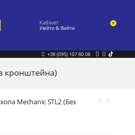
Кабінет
0
Увійти
&
Вийти
+38 (095) 107 80 08
ез кронштейна)
копа Mechanic STL2 (без