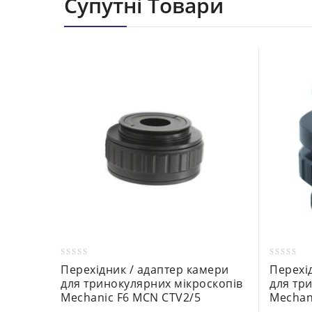
Супутні Товари
0
0
Перехідник / адаптер камери
Перехі
out
out
для тринокулярних мікроскопів
для тр
of
of
Mechanic F6 MCN CTV2/5
Mechan
5
5