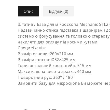
Опис
Відгуки (0)
Штатив / База для мікроскопа Mechanic STL2
Надзвичайно стійка підставка з шарнірам і 
системою фокусування та головкою стереозум
нахиляти для огляду під косими кутами.
Специфікація:
Розмір основи: 260×210 мм
Розміри стовпа: Ø32×425 мм
Горизонтальний кронштейн: 515 мм
Максимальна висота зразка: 440 мм
Поворотний рух: 360° / 180°
Замовити базу для мікроскопа Ви можете чер