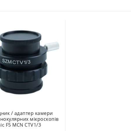
дник / адаптер камери
инокулярних мікроскопів
ic F5 MCN CTV1/3