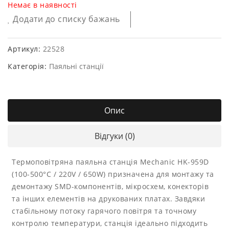
Немає в наявності
Додати до списку бажань
Артикул:
22528
Категорія:
Паяльні станції
Опис
Відгуки (0)
Термоповітряна паяльна станція Mechanic HK-959D
(100-500°C / 220V / 650W) призначена для монтажу та
демонтажу SMD-компонентів, мікросхем, конекторів
та інших елементів на друкованих платах. Завдяки
стабільному потоку гарячого повітря та точному
контролю температури, станція ідеально підходить