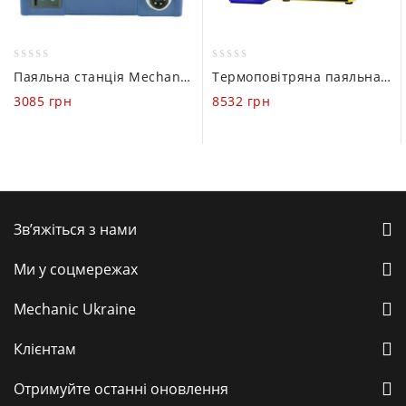
0
0
Паяльна станція Mechanic HK-937D (200-480°C / 220V / 60W)
Термоповітряна паяльна станція Mechanic 861DW MAX+ (100-500°C / 220V / 1000W)
out
out
3085
грн
8532
грн
of
of
5
5
Зв’яжіться з нами
Ми у соцмережах
Mechanic Ukraine
Клієнтам
Отримуйте останні оновлення