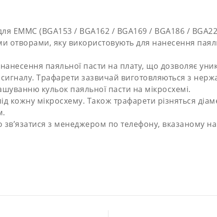
ля EMMC (BGA153 / BGA162 / BGA169 / BGA186 / BGA22
ми отворами, яку використовують для нанесення паяль
нанесення паяльної пасти на плату, що дозволяє уник
игналу. Трафарети зазвичай виготовляються з нержаві
ташуванню кульок паяльної пасти на мікросхемі.
д кожну мікросхему. Також трафарети різняться діаметр
м.
 зв’язатися з менеджером по телефону, вказаному на 