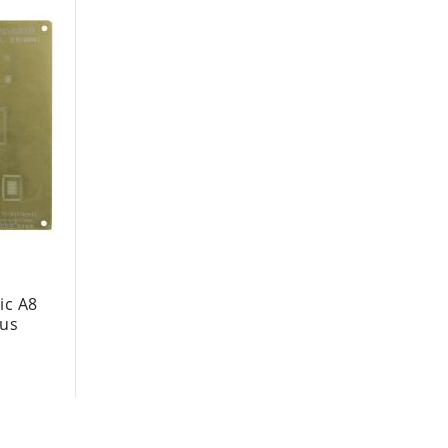
ic A8
lus