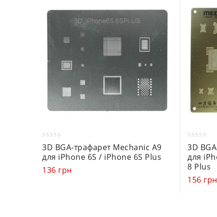
0
0
3D BGA-трафарет Mechanic A9
3D BGA
out
out
для iPhone 6S / iPhone 6S Plus
для iPh
of
of
8 Plus
136
грн
5
5
156
гр