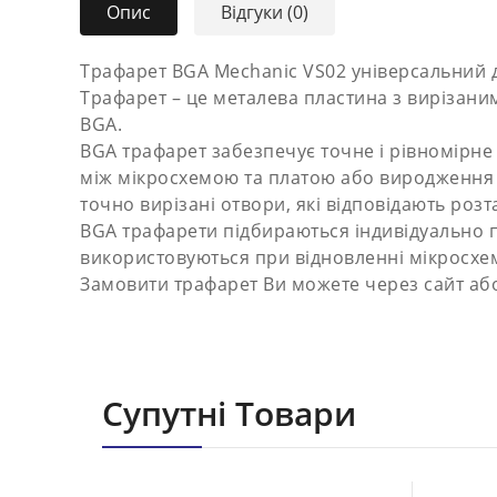
Опис
Відгуки (0)
Трафарет BGA Mechanic VS02 універсальний д
Трафарет – це металева пластина з вирізани
BGA.
BGA трафарет забезпечує точне і рівномірне 
між мікросхемою та платою або виродження с
точно вирізані отвори, які відповідають роз
BGA трафарети підбираються індивідуально пі
використовуються при відновленні мікросхе
Замовити трафарет Ви можете через сайт або
Супутні Товари