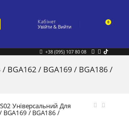
Кабінет
0
Увійти
&
Вийти
+38 (095) 107 80 08
/ BGA162 / BGA169 / BGA186 /
VS02 Універсальний Для
 BGA169 / BGA186 /