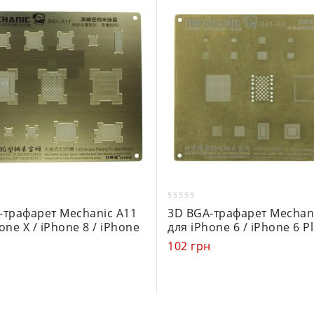
0
-трафарет Mechanic A11
3D BGA-трафарет Mechan
out
one X / iPhone 8 / iPhone
для iPhone 6 / iPhone 6 P
of
102
грн
5
н