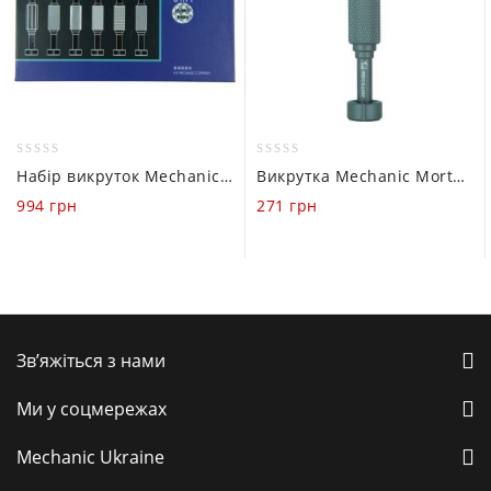
0
0
Набір викруток Mechanic Mortar mini (iShell Max 6 in 1)
Викрутка Mechanic Mortar mini (iShell T2)
out
out
994
грн
271
грн
of
of
5
5
Зв’яжіться з нами
Ми у соцмережах
Mechanic Ukraine