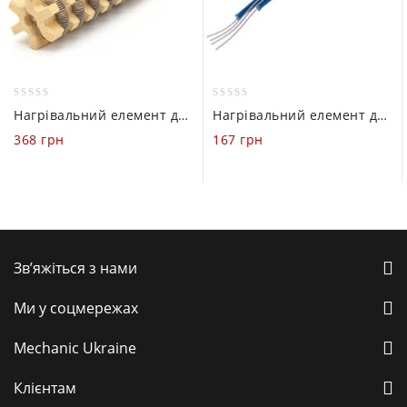
0
0
Нагрівальний елемент для фена Mechanic HK-1511 (Hot Gun 850 / 858 / 859)
Нагрівальний елемент для паяльника Mechanic MCN-1321 (60W / 24V)
out
out
368
грн
167
грн
of
of
5
5
Зв’яжіться з нами
Ми у соцмережах
Mechanic Ukraine
Клієнтам