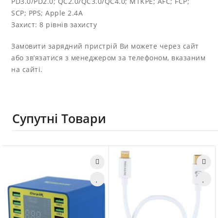
PD3.0/PD2.0; QC2.0/QC3.0/QC4.0; MTKPE; AFC; FCP;
SCP; PPS; Apple 2.4A
Захист: 8 рівнів захисту
Замовити зарядний пристрій Ви можете через сайт
або зв’язатися з менеджером за телефоном, вказаним
на сайті.
Супутні Товари