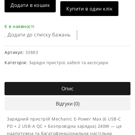
Додати в кошик
Купити в один клік
Є в наявності
Додати до списку бажань
Артикул:
33883
Категорія:
Зарядні пристрої, кабелі та аксесуари
Опис
Відгуки (0)
Зарядний пристрій Mechanic E-Power Max (6 USB-C
PD + 2 USB-A QC + Безпровідна зарядка) 240W — це
надпотужна та багатофункціональна настільна