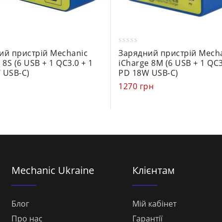
0
ий пристрій Mechanic
Зарядний пристрій Mech
out
 8S (6 USB + 1 QC3.0 + 1
iCharge 8M (6 USB + 1 QC3
of
 USB-C)
PD 18W USB-C)
5
н
1270
грн
Mechanic Ukraine
Клієнтам
Блог
Мій кабінет
Про нас
Гарантії