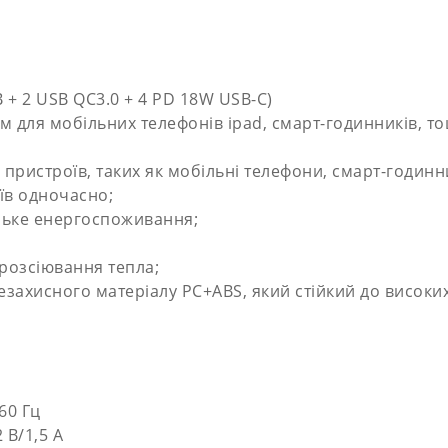
 + 2 USB QC3.0 + 4 PD 18W USB-C)
 для мобільних телефонів ipad, смарт-годинників, то
 пристроїв, таких як мобільні телефони, смарт-годи
їв одночасно;
изьке енергоспоживання;
розсіювання тепла;
езахисного матеріалу PC+ABS, який стійкий до високи
60 Гц
2 В/1,5 А