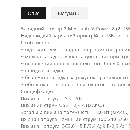
Опис
Відгуки (0)
Зарядний пристрій Mechanic V-Power 8 (2 USB
Надшвидкий зарядний пристрій із USB-портом
Особливості:
~ підходить для заряджання різних цифрових
~ можна заряджати кілька цифрових пристро
~ оснащений новою технологією chip 5.0, н
~ швидка зарядка;
~ безпечна зарядка за рахунок правильного 
~ оболонка пристрою із високоякісного вогн
Специфікація:
Вихідна напруга USB – 5В
Вихідний струм USB – 2,4 A (МАКС.)
Загальна вихідна потужність – 100 Вт (МАКС.)
Вхідна напруга – змінний струм 100-240 В/50-
Вихідна напруга QC3.0 – 5 В/3,4 А; 9 В/2,3 А; 1