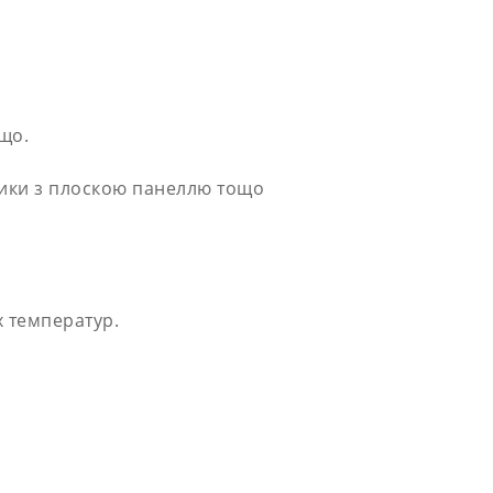
що.
нники з плоскою панеллю тощо
х температур.