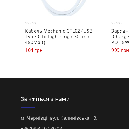
0
0
Кабель Mechanic CTL02 (USB
Зарядн
out
out
Type-C to Lightning / 30cm /
iCharge
of
of
480Mbit)
PD 18W
5
5
104
грн
999
гр
Зв’яжіться з нами
м. Чернівці, вул. Калинівська 13.
+38 (095) 107 80 08