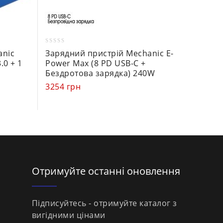
0
0
anic
Зарядний пристрій Mechanic E-
Зарядн
out
out
.0 + 1
Power Max (8 PD USB-C +
Power 
of
of
Бездротова зарядка) 240W
USB-C 
5
5
200W
3254
грн
2902
г
Отримуйте останні оновлення
Підписуйтесь - отримуйте каталог з
вигідними цінами