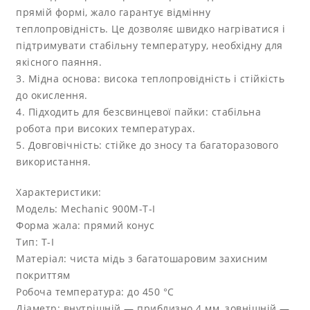
прямій формі, жало гарантує відмінну
теплопровідність. Це дозволяє швидко нагріватися і
підтримувати стабільну температуру, необхідну для
якісного паяння.
3. Мідна основа: висока теплопровідність і стійкість
до окислення.
4. Підходить для безсвинцевої пайки: стабільна
робота при високих температурах.
5. Довговічність: стійке до зносу та багаторазового
використання.
Характеристики:
Модель: Mechanic 900M-T-I
Форма жала: прямий конус
Тип: T-I
Матеріал: чиста мідь з багатошаровим захисним
покриттям
Робоча температура: до 450 °C
Діаметр: внутрішній — приблизно 4 мм, зовнішній —