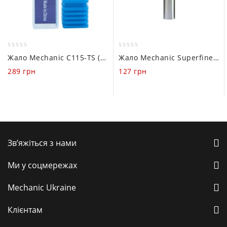
0
0
Жало Mechanic C115-TS (вигнуте)
Жало Mechanic Superfine 900M-T-I (пряме)
out
out
289
грн
127
грн
of
of
5
5
Зв’яжіться з нами
Ми у соцмережах
Mechanic Ukraine
Клієнтам