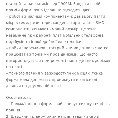
станцій та паяльників серії 900M. Завдяки своїй
прямій формі воно ідеально підходить для:
– роботи з малими компонентами: дає змогу паяти
мікросхеми, резистори, конденсатори та інші SMD-
компоненти, які мають малий розмір. Це жало
незамінне при ремонті плат мобільних телефонів,
ноутбуків та іншої дрібної електроніки.
– пайки “перемичок”: гострий кінчик дозволяє легко
працювати з тонкими провідниками, що часто
використовується при ремонті пошкоджених доріжок
на платі.
– точного паяння у важкодоступних місцях: тонка
форма жала допомагає проникнути в затіснені
ділянки на друкованій платі.
Особливості:
1. Пряма/конічна форма: забезпечує високу точність
паяння.
2. Швидкий і рівномірний нагрів: завдяки своїй