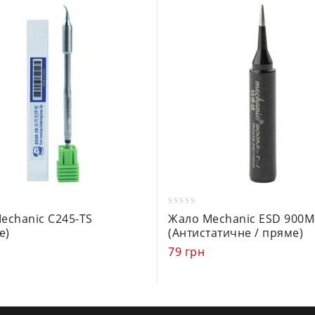
0
echanic C245-TS
Жало Mechanic ESD 900M-
out
е)
(Антистатичне / пряме)
of
н
79
грн
5