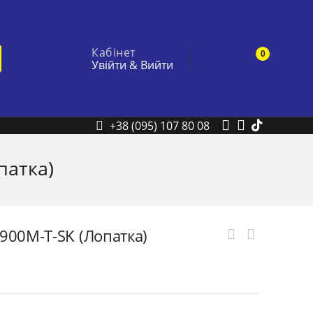
Кабінет
0
Увійти
&
Вийти
+38 (095) 107 80 08
патка)
 900M-T-SK (Лопатка)