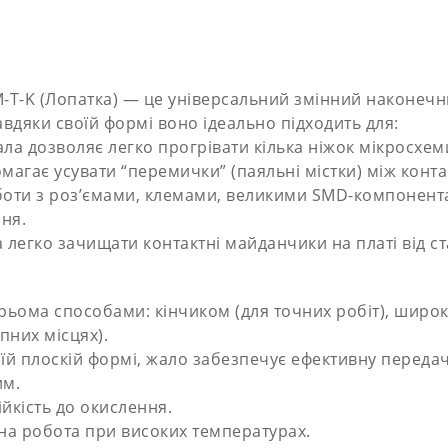
-T-K (Лопатка) — це універсальний змінний наконечни
авдяки своїй формі воно ідеально підходить для:
ла дозволяє легко прогрівати кілька ніжок мікросхе
магає усувати “перемички” (паяльні містки) між конта
оботи з роз’ємами, клемами, великими SMD-компонент
ння.
 легко зачищати контактні майданчики на платі від с
 трьома способами: кінчиком (для точних робіт), широ
пних місцях).
воїй плоскій формі, жало забезпечує ефективну переда
им.
ійкість до окислення.
ьна робота при високих температурах.