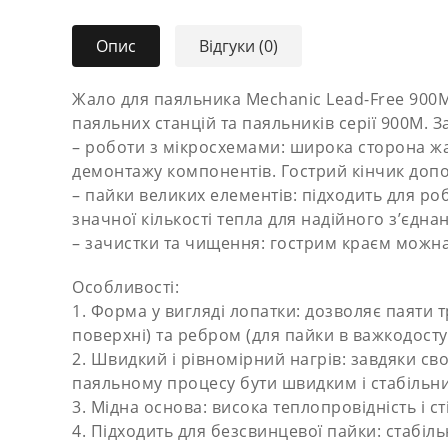
Опис
Відгуки (0)
Жало для паяльника Mechanic Lead-Free 900M
паяльних станцій та паяльників серії 900M. З
– роботи з мікросхемами: широка сторона жа
демонтажу компонентів. Гострий кінчик допо
– пайки великих елементів: підходить для р
значної кількості тепла для надійного з’єдна
– зачистки та чищення: гострим краєм можна
Особливості:
1. Форма у вигляді лопатки: дозволяє паяти
поверхні) та ребром (для пайки в важкодосту
2. Швидкий і рівномірний нагрів: завдяки с
паяльному процесу бути швидким і стабільн
3. Мідна основа: висока теплопровідність і ст
4. Підходить для безсвинцевої пайки: стабіл