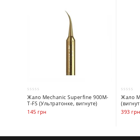
0
0
Жало Mechanic Superfine 900M-
Жало M
out
out
T-FS (Ультратонке, вигнуте)
(вигнут
of
of
145
грн
393
гр
5
5