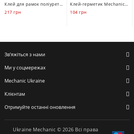
0
0
Клей для рамок поліуретановий Mechanic KO-99 30сс (Прозорий)
Клей-герметик Mechanic T-7000 (Чорний / 110 ml)
out
out
217
грн
104
грн
of
of
5
5
Зв’яжіться з нами
Ми у соцмережах
Mechanic Ukraine
Клієнтам
Отримуйте останні оновлення
Ukraine Mechanic © 2026 Всі права