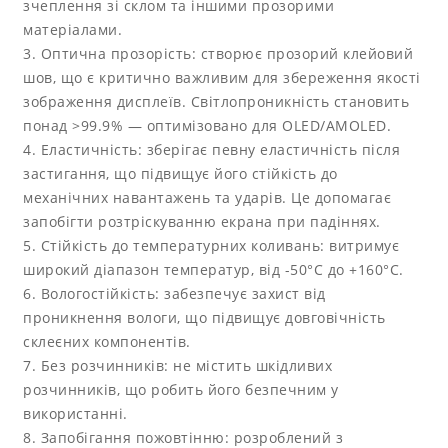
зчеплення зі склом та іншими прозорими
матеріалами.
3. Оптична прозорість: створює прозорий клейовий
шов, що є критично важливим для збереження якості
зображення дисплеїв. Світлопроникність становить
понад >99.9% — оптимізовано для OLED/AMOLED.
4. Еластичність: зберігає певну еластичність після
застигання, що підвищує його стійкість до
механічних навантажень та ударів. Це допомагає
запобігти розтріскуванню екрана при падіннях.
5. Стійкість до температурних коливань: витримує
широкий діапазон температур, від -50°C до +160°C.
6. Вологостійкість: забезпечує захист від
проникнення вологи, що підвищує довговічність
склеєних компонентів.
7. Без розчинників: не містить шкідливих
розчинників, що робить його безпечним у
використанні.
8. Запобігання пожовтінню: розроблений з