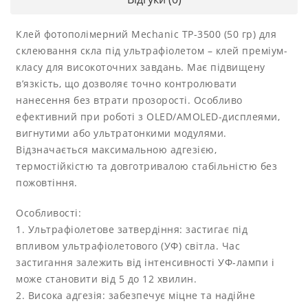
Клей фотополімерний Mechanic TP-3500 (50 гр) для
склеювання скла під ультрафіолетом – клей преміум-
класу для високоточних завдань. Має підвищену
в’язкість, що дозволяє точно контролювати
нанесення без втрати прозорості. Особливо
ефективний при роботі з OLED/AMOLED-дисплеями,
вигнутими або ультратонкими модулями.
Відзначається максимальною адгезією,
термостійкістю та довготривалою стабільністю без
пожовтіння.
Особливості:
1. Ультрафіолетове затвердіння: застигає під
впливом ультрафіолетового (УФ) світла. Час
застигання залежить від інтенсивності УФ-лампи і
може становити від 5 до 12 хвилин.
2. Висока адгезія: забезпечує міцне та надійне