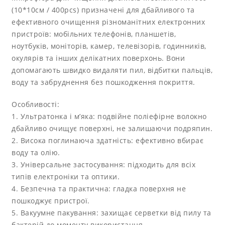
(10*10см / 400pcs) призначені для дбайливого та
ефективного очищення різноманітних електронних
пристроїв: мобільних телефонів, планшетів,
ноутбуків, моніторів, камер, телевізорів, годинників,
окулярів та інших делікатних поверхонь. Вони
допомагають швидко видаляти пил, відбитки пальців,
воду та забруднення без пошкодження покриття.
Особливості:
1. Ультратонка і м’яка: подвійне поліефірне волокно
дбайливо очищує поверхні, не залишаючи подряпин.
2. Висока поглинаюча здатність: ефективно вбирає
воду та олію.
3. Універсальне застосування: підходить для всіх
типів електроніки та оптики.
4. Безпечна та практична: гладка поверхня не
пошкоджує пристрої.
5. Вакуумне пакування: захищає серветки від пилу та
бактерій до моменту використання.