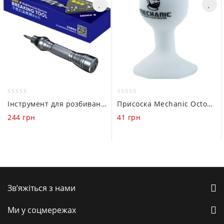
0
0
Інструмент для розбивання скла Mechanic iRock 5
Присоска Mechanic Octopus 3см (White)
out
out
244
грн
41
грн
of
of
5
5
Зв’яжіться з нами
Ми у соцмережах