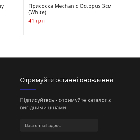
0
0
лу
Присоска Mechanic Octopus 3см
Присос
out
out
(White)
(Black)
of
of
41
грн
41
грн
5
5
Отримуйте останні оновлення
Підписуйтесь - отримуйте каталог з
вигідними цінами