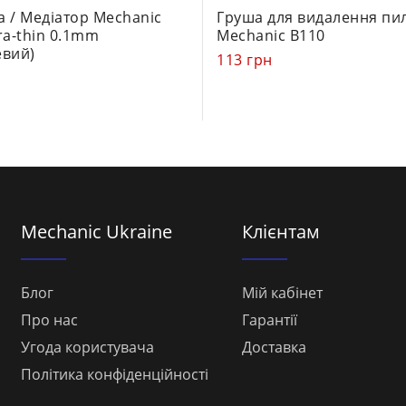
0
а / Медіатор Mechanic
Груша для видалення пи
out
ra-thin 0.1mm
Mechanic B110
of
евий)
113
грн
5
Mechanic Ukraine
Клієнтам
Блог
Мій кабінет
Про нас
Гарантії
Угода користувача
Доставка
Політика конфіденційності