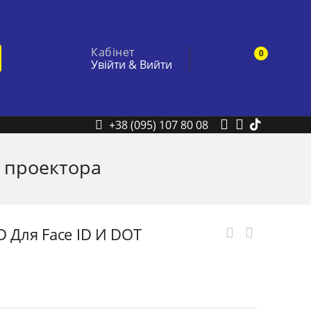
Кабінет
0
Увійти
&
Вийти
+38 (095) 107 80 08
T проектора
D Для Face ID И DOT