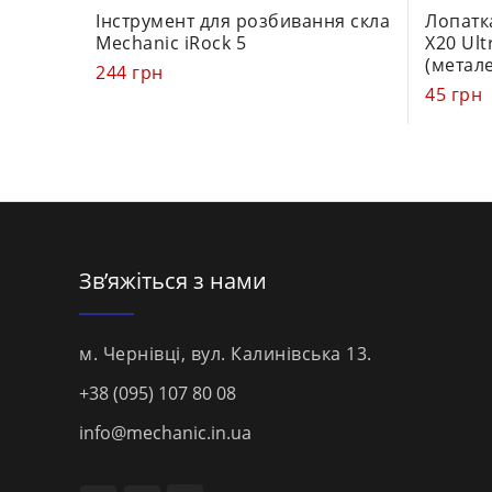
0
0
Інструмент для розбивання скла
Лопатк
out
out
Mechanic iRock 5
X20 Ult
of
of
(метал
244
грн
5
5
45
грн
Зв’яжіться з нами
м. Чернівці, вул. Калинівська 13.
+38 (095) 107 80 08
info@mechanic.in.ua