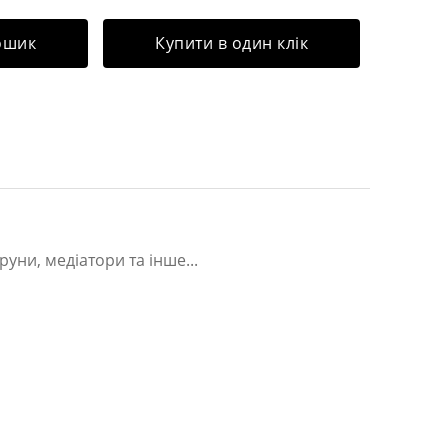
ошик
Купити в один клік
руни, медіатори та інше...