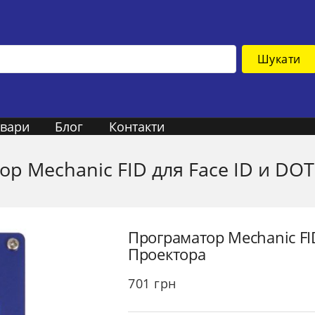
Шукати
овари
Блог
Контакти
р Mechanic FID для Face ID и DO
Програматор Mechanic FI
Проектора
701
грн