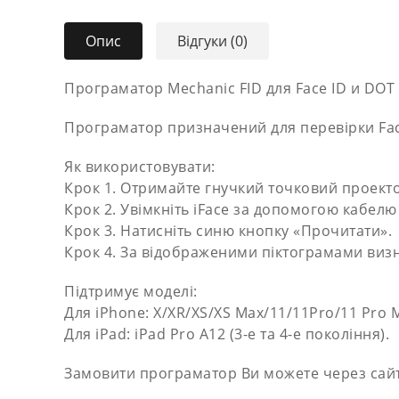
Опис
Відгуки (0)
Програматор Mechanic FID для Face ID и DOT
Програматор призначений для перевірки Fac
Як використовувати:
Крок 1. Отримайте гнучкий точковий проекто
Крок 2. Увімкніть iFace за допомогою кабелю
Крок 3. Натисніть синю кнопку «Прочитати».
Крок 4. За відображеними піктограмами виз
Підтримує моделі:
Для iPhone: X/XR/XS/XS Max/11/11Pro/11 Pro 
Для iPad: iPad Pro A12 (3-е та 4-е покоління).
Замовити програматор Ви можете через сайт 