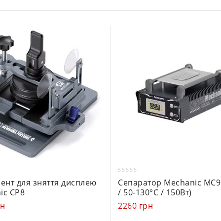
0
мент для зняття дисплею
Сепаратор Mechanic MC98
out
ic CP8
/ 50-130°C / 150Вт)
of
рн
2260
грн
5