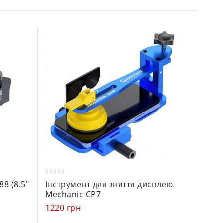
0
0
8 (8.5″
Інструмент для зняття дисплею
Сепара
out
out
Mechanic CP7
дюймів
of
of
1220
грн
1582
г
5
5