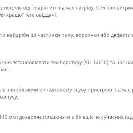
ристрою від подряпин під час нагріву. Силікон витрим
я кращої тепловіддачі.
ти найдрібніші частинки пилу, ворсинки або дефекти
.
чно встановлювати температуру (50–120°C) та час нагр
асі.
і, запобігаючи випадковому зсуву пристрою під час р
корпусу.
40 мм) дозволяє працювати з більшістю сучасних гад