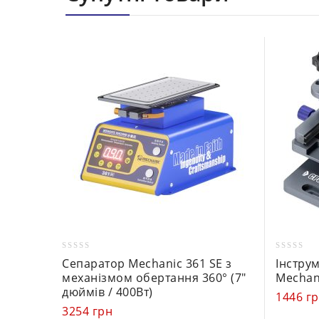
0
0
Сепаратор Mechanic 361 SE з
Інстру
out
out
механізмом обертання 360° (7″
Mechan
of
of
дюймів / 400Вт)
1446
г
5
5
3254
грн