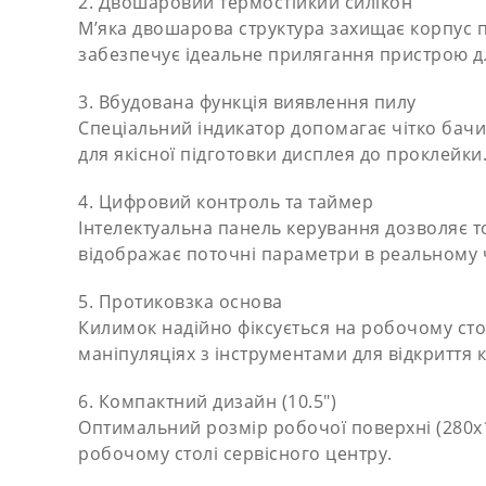
2. Двошаровий термостійкий силікон
М’яка двошарова структура захищає корпус п
забезпечує ідеальне прилягання пристрою дл
3. Вбудована функція виявлення пилу
Спеціальний індикатор допомагає чітко бачи
для якісної підготовки дисплея до проклейки
4. Цифровий контроль та таймер
Інтелектуальна панель керування дозволяє то
відображає поточні параметри в реальному ч
5. Протиковзка основа
Килимок надійно фіксується на робочому стол
маніпуляціях з інструментами для відкриття 
6. Компактний дизайн (10.5″)
Оптимальний розмір робочої поверхні (280х1
робочому столі сервісного центру.