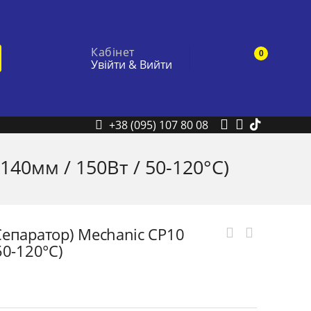
Кабінет
0
Увійти
&
Вийти
+38 (095) 107 80 08
40мм / 150Вт / 50-120°C)
епаратор) Mechanic CP10
50-120°C)