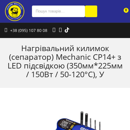
0
+38 (095) 107 80 08
Нагрівальний килимок
(сепаратор) Mechanic CP14+ з
LED підсвідкою (350мм*225мм
/ 150Вт / 50-120°C), У