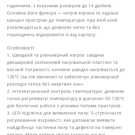
годинники, з екранами розміром до 14 дюймів.
Основна його функція — нагрів екрана та задньої
кришки пристрою до температури, при якій клей
розм’якшується, що дозволяє легко та без
пошкоджень відокремити їх від корпусу.
Особливості:
1. Швидкий та рівномірний нагрів: завдяки
двошаровій силіконовій нагрівальній пластині та
високій потужності, килимок швидко нагрівається до
120°C (за пів хвилини) та забезпечує рівномірний
розподіл тепла без «мертвих зон».
2. Інтелектуальний контроль температури: дозволяє
точно регулювати температуру в діапазоні 50-120°C
для безпечної роботи з різними типами пристроїв.
3. LED-підсвітка для виявлення пилу: 5-ступінчасте
регулювання яскравості, яке допомагає виявити
найдрібніші частинки пилу та дефекти на поверхні
екрана. М’яке зелене світло захищає очі від