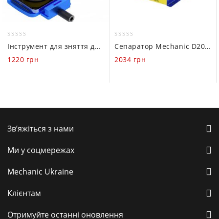
0
0
Інструмент для зняття дисплею Mechanic CP7
Сепаратор Mechanic D200 (190мм х 110мм / 50-130°C / 150Вт)
out
out
1220
грн
2034
грн
of
of
5
5
Зв’яжіться з нами
Ми у соцмережах
Mechanic Ukraine
Клієнтам
Отримуйте останні оновлення