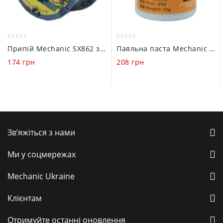
0
0
Припій Mechanic SX862 з каніфольним сердечником (0.4mm / 60g)
Паяльна паста Mechanic XGSP50 183°C (42gr)
out
out
174
грн
208
грн
of
of
5
5
Зв’яжіться з нами
Ми у соцмережах
Mechanic Ukraine
Клієнтам
Отримуйте останні оновлення