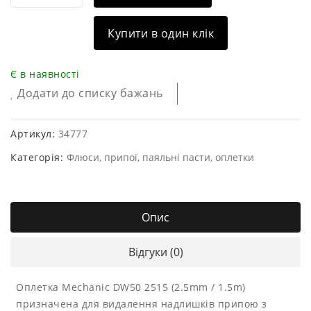
Купити в один клік
Є в наявності
Додати до списку бажань
Артикул:
34777
Категорія:
Флюси, припої, паяльні пасти, оплетки
Опис
Відгуки (0)
Оплетка Mechanic DW50 2515 (2.5mm / 1.5m)
призначена для видалення надлишків припою з