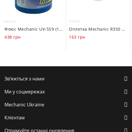
0
0
Флюс Mechanic UV-559 (100g)
Оплетка Mechanic R350 1015 (1mm / 1.5m)
out
out
438
грн
163
грн
of
of
5
5
Зв’яжіться з нами
Ми у соцмережах
Mechanic Ukraine
Клієнтам
Отримуйте останні оновлення