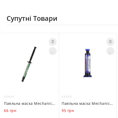
Супутні Товари
0
0
Паяльна маска Mechanic B10 з УФ-затвердінням (Чорна 3 ml)
Паяльна маска Mechanic SU7 з УФ-затвердінням (Синя, 10ml)
out
out
66
грн
95
грн
of
of
5
5