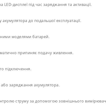
 LED-дисплеї під час заряджання та активації.
у акумулятора до подальшої експлуатації.
зними моделями батарей.
оматично припиняє подачу живлення.
го підключення.
ї або заряджання акумулятора.
онтролю струму за допомогою зовнішнього вимірювач