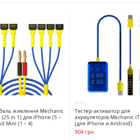
0
абель живлення Mechanic
Тестер-активатор для
out
 (25 in 1) для iPhone (5 –
акумуляторів Mechanic iT
of
ad Mini (1 – 4)
(для iPhone и Android)
5
н
904
грн