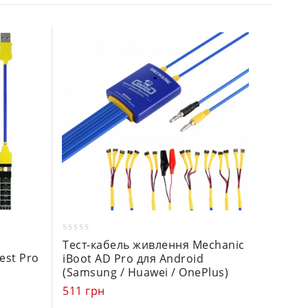
0
0
Тест-к
Тест-кабель живлення Mechanic
out
out
est Pro
для за
iBoot AD Pro для Android
of
of
Max
(Samsung / Huawei / OnePlus)
5
5
380
гр
511
грн