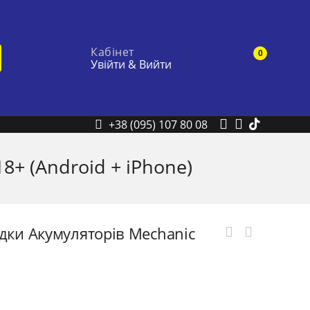
Кабінет
0
Увійти
&
Вийти
+38 (095) 107 80 08
8+ (Android + iPhone)
ядки Акумуляторів Mechanic