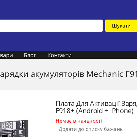
Шукати
овари
Блог
Контакти
зарядки акумуляторів Mechanic F91
Плата Для Активації Зар
F918+ (Android + IPhone)
Немає в наявності
Додати до списку бажань