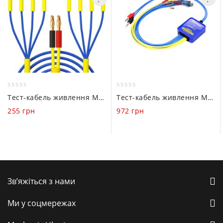
0
0
Тест-кабель живлення Mechanic IP 9 Pro (25 in 1) для iPhone (5 – 12) / iPad Mini (1 – 4)
Тест-кабель живлення Mechanic Power Ultra
out
out
255
грн
972
грн
of
of
5
5
Зв’яжіться з нами
Ми у соцмережах