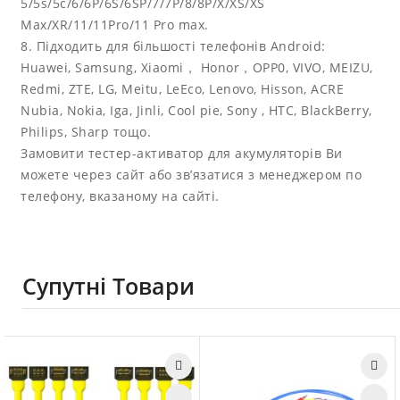
5/5s/5c/6/6P/6S/6SP/7/7P/8/8P/X/XS/XS
Max/XR/11/11Pro/11 Pro max.
8. Підходить для більшості телефонів Android:
Huawei, Samsung, Xiaomi， Honor，OPP0, VIVO, MEIZU,
Redmi, ZTE, LG, Meitu, LeEco, Lenovo, Hisson, ACRE
Nubia, Nokia, Iga, Jinli, Cool pie, Sony , HTC, BlackBerry,
Philips, Sharp тощо.
Замовити тестер-активатор для акумуляторів Ви
можете через сайт або зв’язатися з менеджером по
телефону, вказаному на сайті.
Супутні Товари