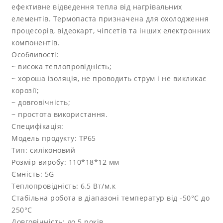
ефективне відведення тепла від нагрівальних
елементів. Термопаста призначена для охолодження
процесорів, відеокарт, чіпсетів та інших електронних
компонентів.
Особливості:
~ висока теплопровідність;
~ хороша ізоляція, не проводить струм і не викликає
корозії;
~ довговічність;
~ простота використання.
Специфікація:
Модель продукту: TP65
Тип: силіконовий
Розмір виробу: 110*18*12 мм
Ємність: 5G
Теплопровідність: 6,5 Вт/м.к
Стабільна робота в діапазоні температур від -50°C до
250°C
Довговічність: до 5 років