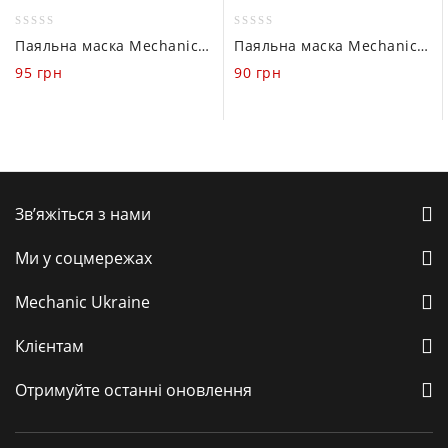
0
0
Паяльна маска Mechanic SU7 з УФ-затвердінням (Жовта, 10ml)
Паяльна маска Mechanic з УФ-затвердінням UVH900-HY (Чорна 10 ml)
out
out
95
грн
90
грн
of
of
5
5
Зв’яжіться з нами
Ми у соцмережах
Mechanic Ukraine
Клієнтам
Отримуйте останні оновлення