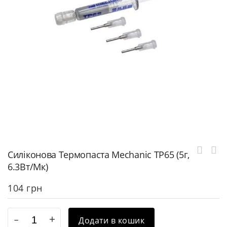
Силіконова Термопаста Mechanic TP65 (5г,
6.3Вт/мк)
104
грн
Додати в кошик