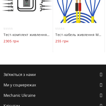
0
0
Тест-комплект живлення Mechanic Power Pro Max 2.0 для запуску iPhone
Тест-кабель живлення Mechanic IP 9 Pro (25 in 1) для iPhone (5 – 12) / iPad Mini (1 – 4)
out
out
2305
грн
255
грн
of
of
5
5
Зв’яжіться з нами
Ми у соцмережах
Mechanic Ukraine
Клієнтам