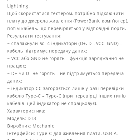
Lightning.
Щоб скористатися тестером, потрібно підключити
плату до джерела живлення (PowerBank, комп’ютер),
потім кабель, що перевіряється у відповідні порти.
Результати тестування:
~ спалахнули всі 4 індикатори (D+, D-, VCC, GND) –
кабель підтримує передачу даних;
~ VCC або GND не горять – функція заряджання не
працює;
~ D+ чи D- не горять – не підтримується передача
даних;
~ індикатор CC загоряється лише у разі перевірки
кабелю Type-C – Type-C (при перевірці інших типів
кабелів, цей індикатор не спрацьовує).
Характеристика:
Модель: DT3
Виробник: Mechanic
Інтерфейси: Type-C для живлення плати, USB-A,