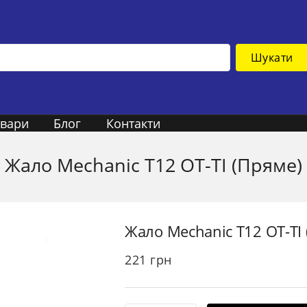
Шукати
овари
Блог
Контакти
Жало Mechanic T12 OT-TI (Пряме)
Жало Mechanic T12 OT-TI
221
грн