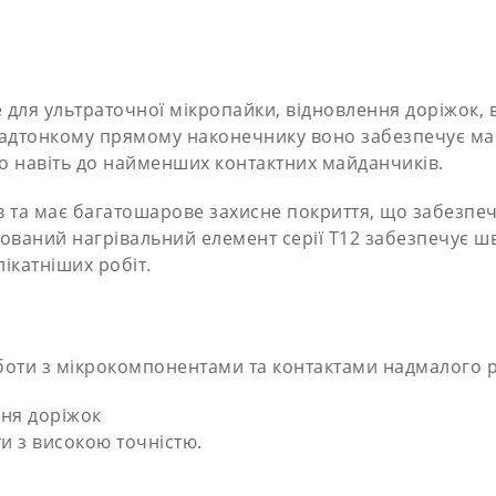
 для ультраточної мікропайки, відновлення доріжок,
адтонкому прямому наконечнику воно забезпечує мак
о навіть до найменших контактних майданчиків.
в та має багатошарове захисне покриття, що забезпечу
рований нагрівальний елемент серії T12 забезпечує ш
ікатніших робіт.
боти з мікрокомпонентами та контактами надмалого р
ння доріжок
и з високою точністю.