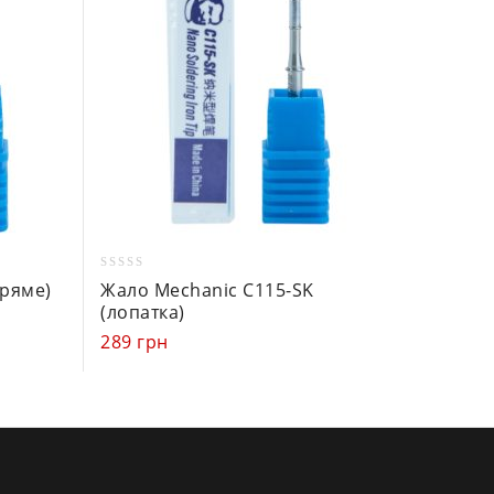
0
0
пряме)
Жало Mechanic C115-SK
Жало M
out
out
(лопатка)
T-IS (в
of
of
289
грн
127
гр
5
5