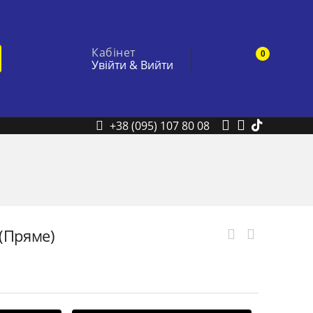
Кабінет
0
Увійти
&
Вийти
+38 (095) 107 80 08
 (Пряме)