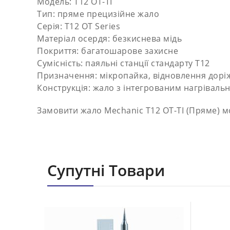
Модель: T12 OT-TI
Тип: пряме прецизійне жало
Серія: T12 OT Series
Матеріал осердя: безкиснева мідь
Покриття: багатошарове захисне
Сумісність: паяльні станції стандарту T12
Призначення: мікропайка, відновлення дорі
Конструкція: жало з інтегрованим нагрівал
Замовити жало Mechanic T12 OT-TI (Пряме) 
Супутні Товари