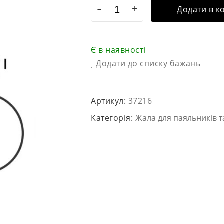
Додати в к
Є в наявності
Додати до списку бажань
Артикул:
37216
Категорія:
Жала для паяльників т