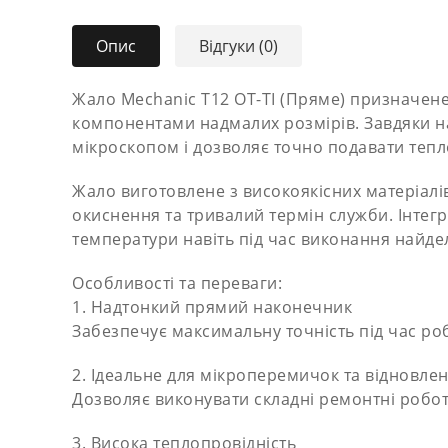
Опис
Відгуки (0)
Жало Mechanic T12 OT-TI (Пряме) призначене
компонентами надмалих розмірів. Завдяки н
мікроскопом і дозволяє точно подавати тепл
Жало виготовлене з високоякісних матеріалі
окиснення та тривалий термін служби. Інтег
температури навіть під час виконання найдел
Особливості та переваги:
1. Надтонкий прямий наконечник
Забезпечує максимальну точність під час ро
2. Ідеальне для мікроперемичок та відновле
Дозволяє виконувати складні ремонтні робот
3. Висока теплопровідність