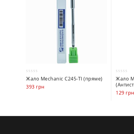
0
0
Жало Mechanic C245-TI (пряме)
Жало M
out
out
(Антист
393
грн
of
of
129
гр
5
5