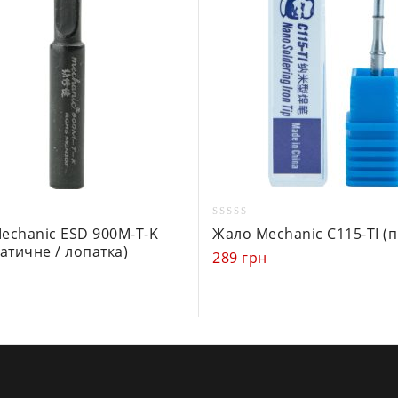
0
echanic ESD 900M-T-K
Жало Mechanic C115-TI (
out
атичне / лопатка)
289
грн
of
н
5