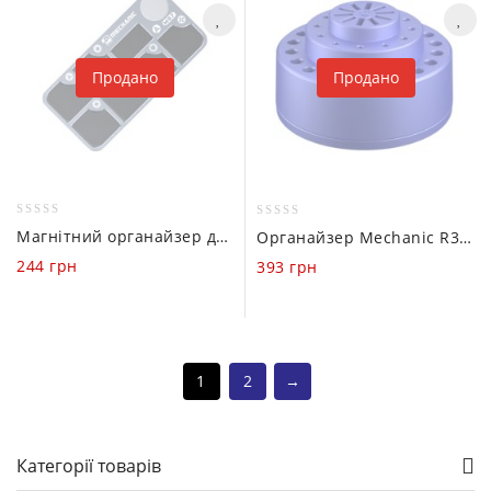
Продано
Продано
0
0
Магнітний органайзер для гвинтів Mechanic MS7
Органайзер Mechanic R38 (Викрутки / Пінцети)
out
out
244
грн
393
грн
of
of
5
5
1
2
→
Категорії товарів