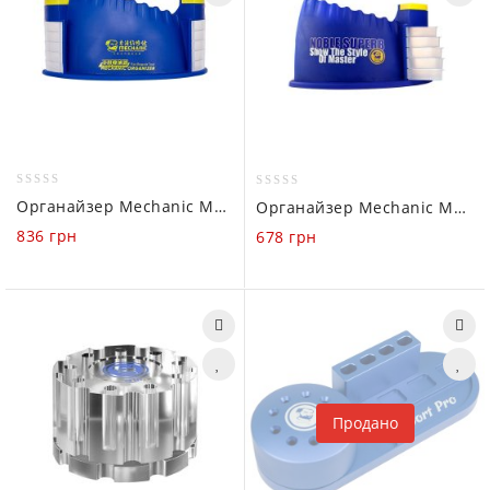
0
0
Органайзер Mechanic MT-BR10
Органайзер Mechanic MT-BR5
out
out
836
грн
678
грн
of
of
5
5
Продано