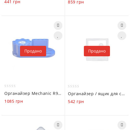
441
грн
859
грн
of
of
5
5
Продано
Продано
0
0
Органайзер Mechanic R9 Pro (Викрутка / Пінцети / Гвинтики)
Органайзер / ящик для сортування Mechanic (деревина)
out
out
1085
грн
542
грн
of
of
5
5