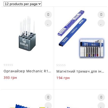
0
0
Органайзер Mechanic R16 (Жала)
Магнітний тримач для інструментів Mechanic MAG25
out
out
393
грн
194
грн
of
of
5
5