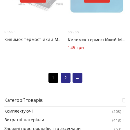
0
0
Килимок термостійкий MasterGo MG-V02 (600 х 350mm)
Килимок термостійкий Mechanic V59 (300 х 200mm)
out
out
145
грн
of
of
5
5
1
2
→
Категорії товарів
Комплектуючі
(208)
Витратні матеріали
(418)
Зарядні пристрої, кабелі та аксесуари
(53)