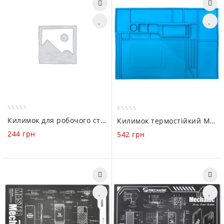
0
0
Килимок для робочого столу комп’ютерний Mechanic (300 х 800mm)
Килимок термостійкий Mechanic V71 (550 х 380mm)
out
out
244
грн
542
грн
of
of
5
5