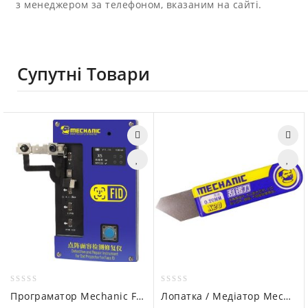
з менеджером за телефоном, вказаним на сайті.
Супутні Товари
0
0
Програматор Mechanic FID для Face ID и DOT проектора (FULL KIT 7 in 1 для iPhone X – 11 Pro Max)
Лопатка / Медіатор Mechanic X20 Ultra-thin 0.1mm (металевий)
out
out