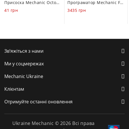
Присоска Mechanic Octopus 3см (White)
Програматор Mechanic FID для Face ID и DOT проектора (FULL KIT 7 in 1 для iPhone X – 11 Pro Max)
out
out
41
грн
3435
грн
of
of
5
5
Зв’яжіться з нами
Ми у соцмережах
Mechanic Ukraine
Клієнтам
Отримуйте останні оновлення
Ukraine Mechanic © 2026 Всі права