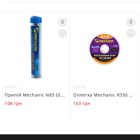
0
0
Припій Mechanic N83 (0.8мм, 25г)
Оплетка Mechanic R350 1015 (1mm / 1.5m)
out
out
108
грн
163
грн
of
of
5
5