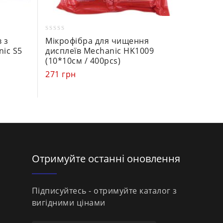
0
0
 з
Мікрофібра для чищення
Програ
out
out
nic S5
дисплеїв Mechanic HK1009
Face I
of
of
(10*10см / 400pcs)
701
гр
5
5
271
грн
Отримуйте останні оновлення
Підписуйтесь - отримуйте каталог з
вигідними цінами