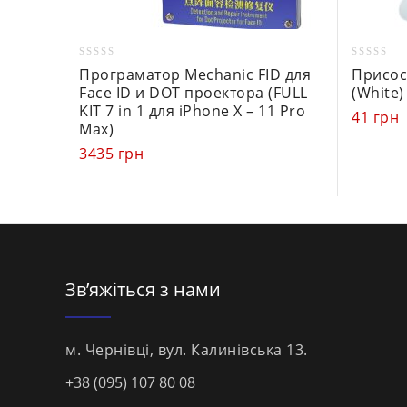
0
0
Програматор Mechanic FID для
Присос
out
out
Face ID и DOT проектора (FULL
(White)
of
of
KIT 7 in 1 для iPhone X – 11 Pro
41
грн
5
5
Max)
3435
грн
Зв’яжіться з нами
м. Чернівці, вул. Калинівська 13.
+38 (095) 107 80 08