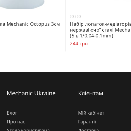
0
ка Mechanic Octopus 3см
Набір лопаток-медіаторів
out
нержавіючої сталі Mecha
of
(5 в 1/0.04-0.1mm)
5
244
грн
Mechanic Ukraine
Клієнтам
Блог
Мій кабінет
Про нас
Гарантії
Угода користувача
Доставка