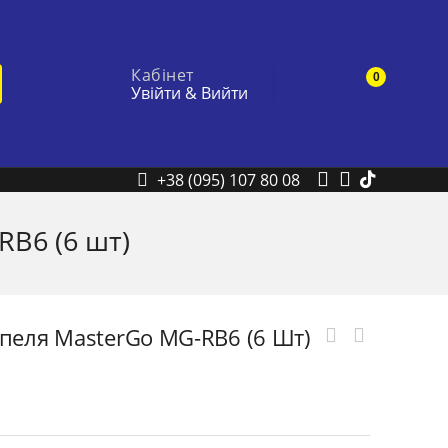
Кабінет
0
Увійти
&
Вийти
+38 (095) 107 80 08
RB6 (6 шт)
ьпеля MasterGo MG-RB6 (6 Шт)