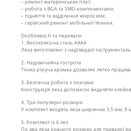
– ремонт материнських плат;
– робота з BGA та SMD-компонентами;
– підняття та відділення мікросхем;
– сервісний ремонт мобільної техніки.
Особливості та переваги:
1. Високоякісна сталь AAAA
Леза виготовлені з надтвердої інструментальн
2. Надзвичайна гострота
Тонка ріжуча кромка дозволяє легко працюва
3. Безпечна робота з платами
Конструкція леза допомагає видаляти клейов
4. Три популярні розміри
У комплект входять леза шириною 3.5 мм, 8 м
5. Комплект із 6 лез
По два леза кожного розміру для тривалої ро