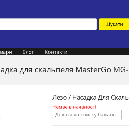
Шукати
овари
Блог
Контакти
садка для скальпеля MasterGo MG-
Лезо / Насадка Для Скал
Немає в наявності
Додати до списку бажань