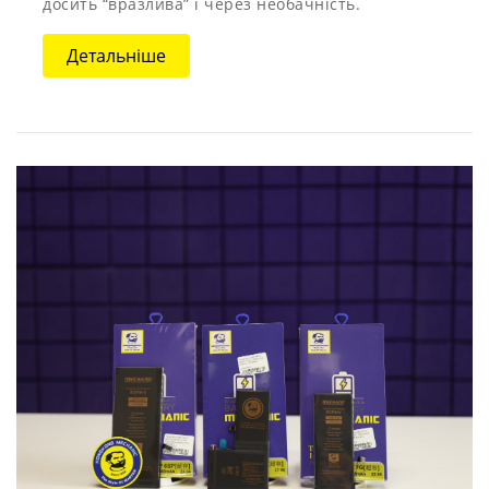
досить “вразлива” і через необачність.
Детальніше